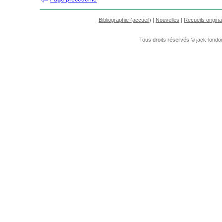
Bibliographie (accueil)
|
Nouvelles
|
Recueils origin
Tous droits réservés © jack-londo