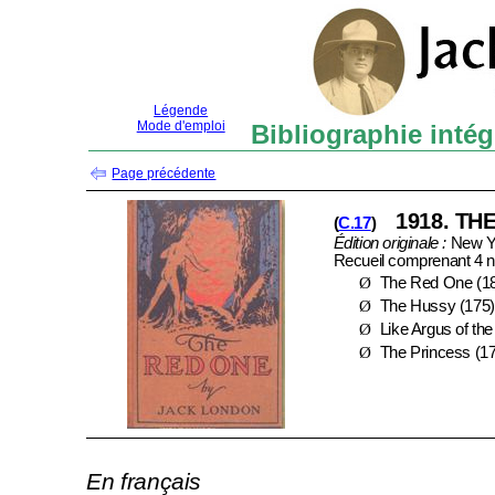
Légende
Mode d'emploi
Bibliographie intég
Page précédente
1918.
THE
(
C.17
)
Édition originale :
New Yo
Recueil comprenant
4 n
Ø
The Red One (1
Ø
The Hussy (175
Ø
Like Argus of th
Ø
The Princess (1
En français