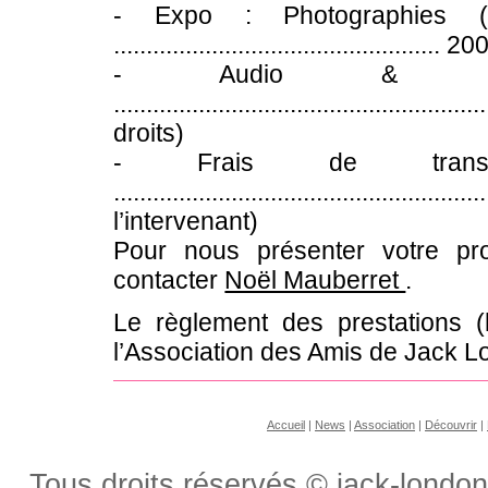
- Expo : Photographies (
..............................................
- Audio & vi
....................................................
droits)
- Frais de transp
................................................
l’intervenant)
Pour nous présenter votre pr
contacter
Noël Mauberret
.
Le règlement des prestations (
l’Association des Amis de Jack L
Accueil
|
News
|
Association
|
Découvrir
|
Tous droits réservés © jack-london