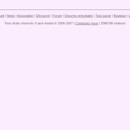
eil
|
News
|
Association
|
Découvrir
|
Forum
|
Oeuvres principales
|
Tout savoir
|
Boutique
|
Tous droits réservés © jack-london.fr 2006-2007 |
Contactez-nous
| 2086798 visiteurs