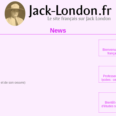
News
Bienvenue
franç
Professeu
lycées : ce
 et de son oeuvre)
Bientôt
d'études 