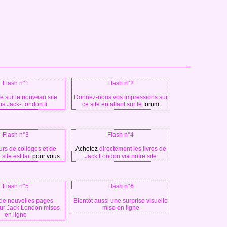
Flash n°1
Flash n°2
 sur le nouveau site
Donnez-nous vos impressions sur
ais Jack-London.fr
ce site en allant sur le
forum
Flash n°3
Flash n°4
rs de collèges et de
Achetez
directement les livres de
 site est fait
pour vous
Jack London via notre site
Flash n°5
Flash n°6
 de nouvelles pages
Bientôt aussi une surprise visuelle
sur Jack London mises
mise en ligne
en ligne